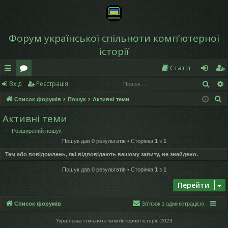
Форум української спільноти компʼютерної
історії
Статті
Пош
Вхід
Реєстрація
в
о
хі
еє
П
Список форумів
Пошук
Активні теми
и
ру
д
ст
о
Активні теми
дк
м
р
ш
Розширений пошук
у
и
и
а
Пошук дав 0 результатів • Сторінка
1
з
1
к
й
ці
Тем або повідомлень, які відповідають вашому запиту, не знайдено.
д
я
Пошук дав 0 результатів • Сторінка
1
з
1
Перейти
ос
ту
Список форумів
Зв'язок з адміністрацією
п
Українська спільнота компʼютерної історії, 2023