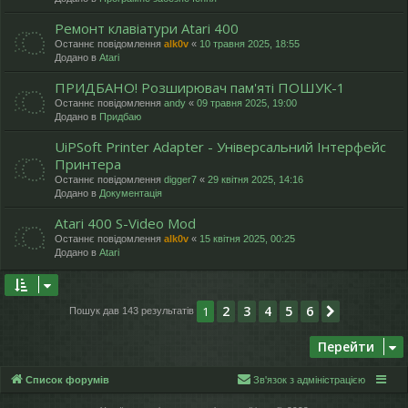
Ремонт клавіатури Atari 400
Останнє повідомлення
alk0v
«
10 травня 2025, 18:55
Додано в
Atari
ПРИДБАНО! Розширювач пам'яті ПОШУК-1
Останнє повідомлення
andy
«
09 травня 2025, 19:00
Додано в
Придбаю
UiPSoft Printer Adapter - Універсальний Інтерфейс
Принтера
Останнє повідомлення
digger7
«
29 квітня 2025, 14:16
Додано в
Документація
Atari 400 S-Video Mod
Останнє повідомлення
alk0v
«
15 квітня 2025, 00:25
Додано в
Atari
2
3
4
5
6
1
Далі
Пошук дав 143 результатів
Перейти
Список форумів
Зв'язок з адміністрацією