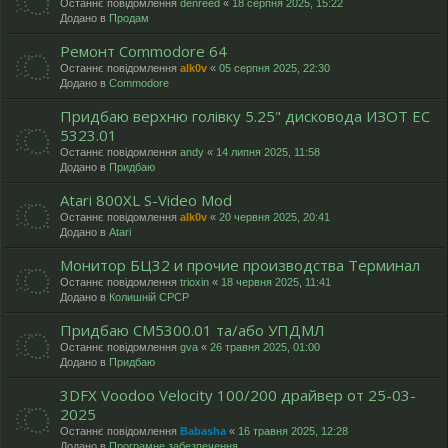
Останнє повідомлення
denreed
«
18 серпня 2025, 15:22
Додано в
Продам
Ремонт Commodore 64
Останнє повідомлення
alk0v
«
05 серпня 2025, 22:30
Додано в
Commodore
Придбаю верхню голівку 5.25" дисковода ИЗОТ ЕC
5323.01
Останнє повідомлення
andy
«
14 липня 2025, 11:58
Додано в
Придбаю
Atari 800XL S-Video Mod
Останнє повідомлення
alk0v
«
20 червня 2025, 20:41
Додано в
Atari
Монитор БЦ32 и прочие производства Терминал
Останнє повідомлення
trioxin
«
18 червня 2025, 11:41
Додано в
Колишній СРСР
Придбаю СМ5300.01 та/або УПДМЛ
Останнє повідомлення
gva
«
26 травня 2025, 01:00
Додано в
Придбаю
3DFX Voodoo Velocity 100/200 драйвер от 25-03-
2025
Останнє повідомлення
Babasha
«
16 травня 2025, 12:28
Додано в
Програмне забезпечення