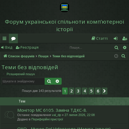
Форум української спільноти компʼютерної
історії
Статті
Пош
Вхід
Реєстрація
в
о
хі
еє
П
Список форумів
Пошук
Теми без відповідей
и
ру
д
ст
о
Теми без відповідей
дк
м
р
ш
Розширений пошук
у
и
и
а
Пошук
Розширений пошук
к
й
ці
2
3
4
5
6
1
Далі
Пошук дав 143 результатів
д
я
Тем
ос
Монітор МС 6105. Заміна ТДКС-8.
ту
Останнє повідомлення
val_dp
«
27 липня 2026, 22:08
Додано в
Периферійні пристрої
п
OXO - Museo Del Videojuego (Малага, Іспанія)