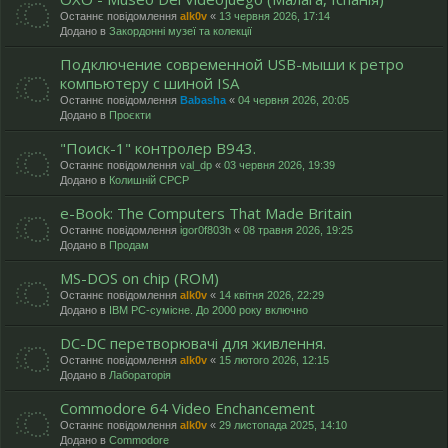
Останнє повідомлення
alk0v
«
13 червня 2026, 17:14
Додано в
Закордонні музеї та колекції
Подключение современной USB-мыши к ретро
компьютеру с шиной ISA
Останнє повідомлення
Babasha
«
04 червня 2026, 20:05
Додано в
Проєкти
"Поиск-1" контролер В943.
Останнє повідомлення
val_dp
«
03 червня 2026, 19:39
Додано в
Колишній СРСР
e-Book: The Computers That Made Britain
Останнє повідомлення
igor0f803h
«
08 травня 2026, 19:25
Додано в
Продам
MS-DOS on chip (ROM)
Останнє повідомлення
alk0v
«
14 квітня 2026, 22:29
Додано в
IBM PC-сумісне. До 2000 року включно
DC-DC перетворювачі для живлення.
Останнє повідомлення
alk0v
«
15 лютого 2026, 12:15
Додано в
Лабораторія
Commodore 64 Video Enchancement
Останнє повідомлення
alk0v
«
29 листопада 2025, 14:10
Додано в
Commodore