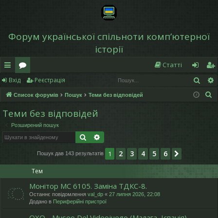
Форум української спільноти компʼютерної
історії
Статті
Пош
Вхід
Реєстрація
в
о
хі
еє
П
Список форумів
Пошук
Теми без відповідей
и
ру
д
ст
о
Теми без відповідей
дк
м
р
ш
Розширений пошук
у
и
и
а
Пошук
Розширений пошук
к
й
ці
2
3
4
5
6
1
Далі
Пошук дав 143 результатів
д
я
Тем
ос
Монітор МС 6105. Заміна ТДКС-8.
ту
Останнє повідомлення
val_dp
«
27 липня 2026, 22:08
Додано в
Периферійні пристрої
п
OXO - Museo Del Videojuego (Малага, Іспанія)