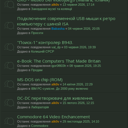
Останнє повідомлення
alk0v
«
13 червня 2026, 17:14
Додано в
Закордонні музеї та колекції
Подключение современной USB-мыши к ретро
компьютеру с шиной ISA
Останнє повідомлення
Babasha
«
04 червня 2026, 20:05
Додано в
Проєкти
"Поиск-1" контролер В943.
Останнє повідомлення
val_dp
«
03 червня 2026, 19:39
Додано в
Колишній СРСР
e-Book: The Computers That Made Britain
Останнє повідомлення
igor0f803h
«
08 травня 2026, 19:25
Додано в
Продам
MS-DOS on chip (ROM)
Останнє повідомлення
alk0v
«
14 квітня 2026, 22:29
Додано в
IBM PC-сумісне. До 2000 року включно
DC-DC перетворювачі для живлення.
Останнє повідомлення
alk0v
«
15 лютого 2026, 12:15
Додано в
Лабораторія
Commodore 64 Video Enchancement
Останнє повідомлення
alk0v
«
29 листопада 2025, 14:10
Додано в
Commodore