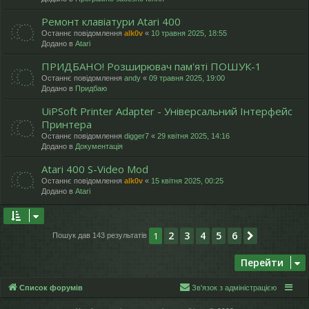
Ремонт клавіатури Atari 400
Останнє повідомлення
alk0v
«
10 травня 2025, 18:55
Додано в
Atari
ПРИДБАНО! Розширювач пам'яті ПОШУК-1
Останнє повідомлення
andy
«
09 травня 2025, 19:00
Додано в
Придбаю
UiPSoft Printer Adapter - Універсальний Інтерфейс
Принтера
Останнє повідомлення
digger7
«
29 квітня 2025, 14:16
Додано в
Документація
Atari 400 S-Video Mod
Останнє повідомлення
alk0v
«
15 квітня 2025, 00:25
Додано в
Atari
2
3
4
5
6
1
Далі
Пошук дав 143 результатів
Перейти
Список форумів
Зв'язок з адміністрацією