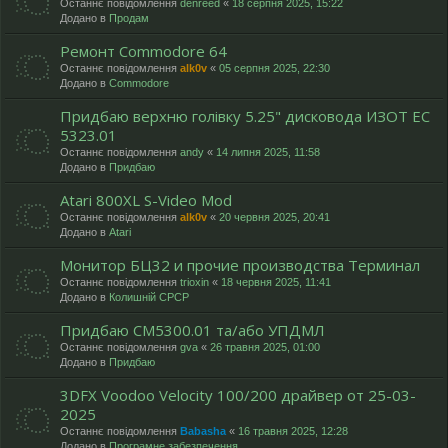
Останнє повідомлення
denreed
«
18 серпня 2025, 15:22
Додано в
Продам
Ремонт Commodore 64
Останнє повідомлення
alk0v
«
05 серпня 2025, 22:30
Додано в
Commodore
Придбаю верхню голівку 5.25" дисковода ИЗОТ ЕC
5323.01
Останнє повідомлення
andy
«
14 липня 2025, 11:58
Додано в
Придбаю
Atari 800XL S-Video Mod
Останнє повідомлення
alk0v
«
20 червня 2025, 20:41
Додано в
Atari
Монитор БЦ32 и прочие производства Терминал
Останнє повідомлення
trioxin
«
18 червня 2025, 11:41
Додано в
Колишній СРСР
Придбаю СМ5300.01 та/або УПДМЛ
Останнє повідомлення
gva
«
26 травня 2025, 01:00
Додано в
Придбаю
3DFX Voodoo Velocity 100/200 драйвер от 25-03-
2025
Останнє повідомлення
Babasha
«
16 травня 2025, 12:28
Додано в
Програмне забезпечення