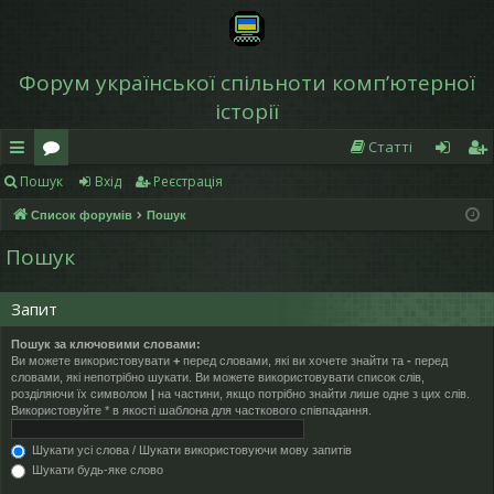
Форум української спільноти компʼютерної
історії
Статті
Пошук
Вхід
Реєстрація
в
о
хі
еє
Список форумів
Пошук
и
ру
д
ст
Пошук
дк
м
р
и
и
а
Запит
й
ці
Пошук за ключовими словами:
Ви можете використовувати
+
перед словами, які ви хочете знайти та
-
перед
д
я
словами, які непотрібно шукати. Ви можете використовувати список слів,
розділяючи їх символом
|
на частини, якщо потрібно знайти лише одне з цих слів.
ос
Використовуйте * в якості шаблона для часткового співпадання.
ту
Шукати усі слова / Шукати використовуючи мову запитів
Шукати будь-яке слово
п