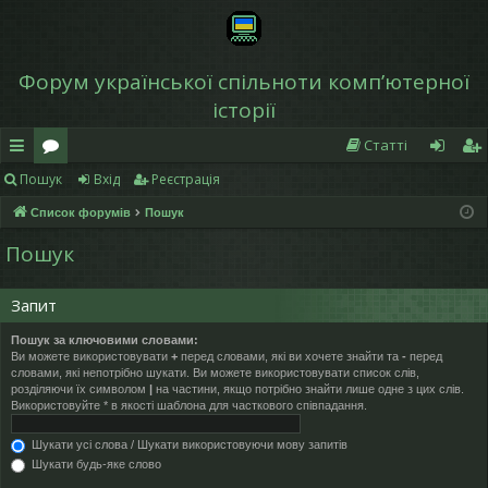
Форум української спільноти компʼютерної
історії
Статті
Пошук
Вхід
Реєстрація
в
о
хі
еє
Список форумів
Пошук
и
ру
д
ст
Пошук
дк
м
р
и
и
а
Запит
й
ці
Пошук за ключовими словами:
Ви можете використовувати
+
перед словами, які ви хочете знайти та
-
перед
д
я
словами, які непотрібно шукати. Ви можете використовувати список слів,
розділяючи їх символом
|
на частини, якщо потрібно знайти лише одне з цих слів.
ос
Використовуйте * в якості шаблона для часткового співпадання.
ту
Шукати усі слова / Шукати використовуючи мову запитів
Шукати будь-яке слово
п