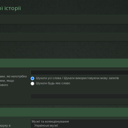
 історії
ми, які непотрібно
Шукати усі слова / Шукати використовуючи мову запитів
ини, якщо
Шукати будь-яке слово
кового
ошуку в