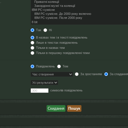
.
Так
Ні
В назвах тем і в тексті повідомлень
Лише в текстах повідомлень
Тільки в назвах тем
Тільки в першому повідомленні теми
Повідомлень
Тем
За зростанням
За спаданн
символів повідомлень