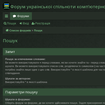
Форум української спільноти компʼютерної
Форуми
Пошук
Вхід
Реєстрація
в
Список форумів
Пошук
и
дк
Пошук
и
Запит
й
Пошук за ключовими словами:
д
Ви можете використовувати
+
перед словами, які ви хочете знайти та
-
перед слова
шукати. Ви можете використовувати список слів, розділяючи їх символом
|
на част
ос
потрібно знайти лише одне з цих слів. Використовуйте * в якості шаблона для част
співпадання.
ту
Шукати за автором:
Використовуйте * в якості шаблона
п
Параметри пошуку
Шукати в форумах:
Оберіть форум чи форуми, де ви хочете здійснювати пошук. Задля прискорення п