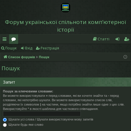
Форум української спільноти компʼютерної
історії
Статті
Пошук
Вхід
Реєстрація
в
о
хі
еє
Список форумів
Пошук
и
ру
д
ст
Пошук
дк
м
р
и
и
а
Запит
й
ці
Пошук за ключовими словами:
Ви можете використовувати
+
перед словами, які ви хочете знайти та
-
перед
д
я
словами, які непотрібно шукати. Ви можете використовувати список слів,
розділяючи їх символом
|
на частини, якщо потрібно знайти лише одне з цих слів.
ос
Використовуйте * в якості шаблона для часткового співпадання.
ту
Шукати усі слова / Шукати використовуючи мову запитів
Шукати будь-яке слово
п