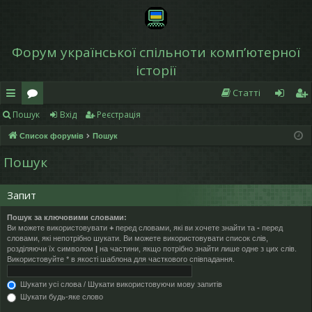
Форум української спільноти компʼютерної
історії
Статті
Пошук
Вхід
Реєстрація
в
о
хі
еє
Список форумів
Пошук
и
ру
д
ст
Пошук
дк
м
р
и
и
а
Запит
й
ці
Пошук за ключовими словами:
Ви можете використовувати
+
перед словами, які ви хочете знайти та
-
перед
д
я
словами, які непотрібно шукати. Ви можете використовувати список слів,
розділяючи їх символом
|
на частини, якщо потрібно знайти лише одне з цих слів.
ос
Використовуйте * в якості шаблона для часткового співпадання.
ту
Шукати усі слова / Шукати використовуючи мову запитів
Шукати будь-яке слово
п