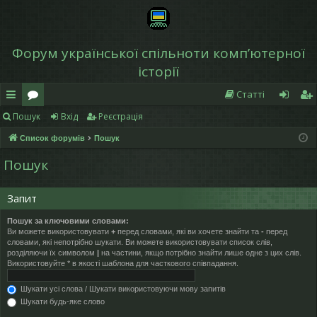
Форум української спільноти компʼютерної
історії
Статті
Пошук
Вхід
Реєстрація
в
о
хі
еє
Список форумів
Пошук
и
ру
д
ст
Пошук
дк
м
р
и
и
а
Запит
й
ці
Пошук за ключовими словами:
Ви можете використовувати
+
перед словами, які ви хочете знайти та
-
перед
д
я
словами, які непотрібно шукати. Ви можете використовувати список слів,
розділяючи їх символом
|
на частини, якщо потрібно знайти лише одне з цих слів.
ос
Використовуйте * в якості шаблона для часткового співпадання.
ту
Шукати усі слова / Шукати використовуючи мову запитів
Шукати будь-яке слово
п