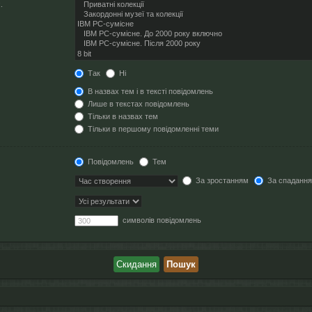
.
Так
Ні
В назвах тем і в тексті повідомлень
Лише в текстах повідомлень
Тільки в назвах тем
Тільки в першому повідомленні теми
Повідомлень
Тем
За зростанням
За спаданн
символів повідомлень