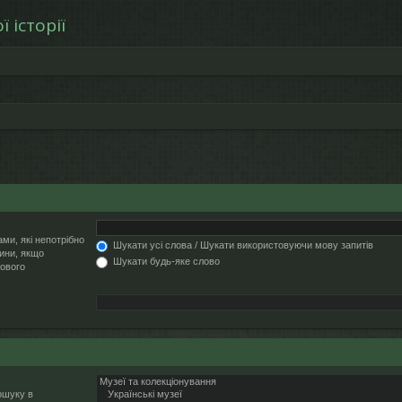
 історії
ми, які непотрібно
Шукати усі слова / Шукати використовуючи мову запитів
ини, якщо
Шукати будь-яке слово
кового
ошуку в