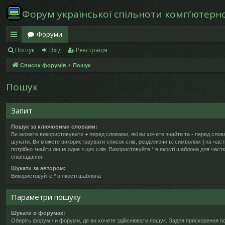
Форум української спільноти компʼютерної
Форуми
Пошук
Вхід
Реєстрація
в
Список форумів
Пошук
и
дк
Пошук
и
Запит
й
Пошук за ключовими словами:
д
Ви можете використовувати
+
перед словами, які ви хочете знайти та
-
перед слова
шукати. Ви можете використовувати список слів, розділяючи їх символом
|
на част
ос
потрібно знайти лише одне з цих слів. Використовуйте * в якості шаблона для част
співпадання.
ту
Шукати за автором:
Використовуйте * в якості шаблона
п
Параметри пошуку
Шукати в форумах:
Оберіть форум чи форуми, де ви хочете здійснювати пошук. Задля прискорення п