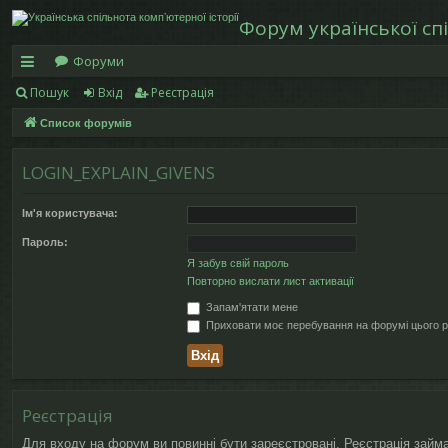
Форум української спі
Форуми
Пошук
Вхід
Реєстрація
в
Список форумів
и
дк
LOGIN_EXPLAIN_GIVENS
и
Ім'я користувача:
й
Пароль:
д
Я забув свій пароль
Повторно вислати лист активації
ос
Запам'ятати мене
ту
Приховати моє перебування на форумі цього р
п
Реєстрація
Для входу на форум ви повинні бути зареєстровані. Реєстрація займ