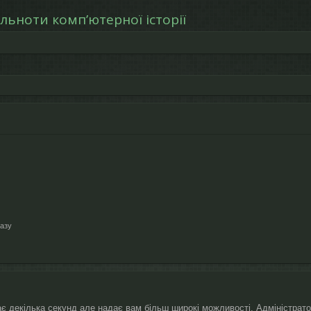
льноти компʼютерної історії
азу
ає декілька секунд але надає вам більш широкі можливості. Адміністрат