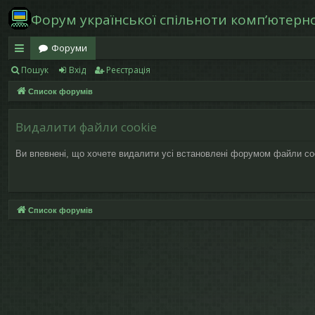
Форум української спільноти компʼютерної
Форуми
Пошук
Вхід
Реєстрація
в
Список форумів
и
дк
Видалити файли cookie
и
Ви впевнені, що хочете видалити усі встановлені форумом файли co
й
д
ос
Список форумів
ту
п