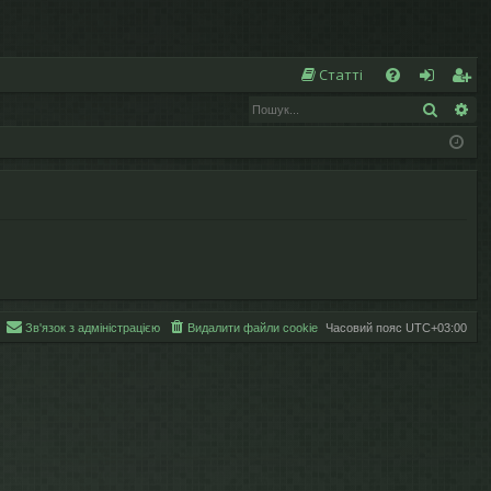
Ш
Статті
Пошук
Ро
Д
хі
еє
о
д
ст
п
р
о
а
м
ці
ог
я
а
Зв'язок з адміністрацією
Видалити файли cookie
Часовий пояс
UTC+03:00