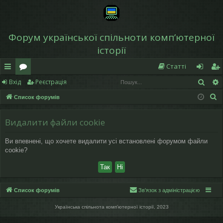
Форум української спільноти компʼютерної
історії
Статті
Пош
Вхід
Реєстрація
в
о
хі
еє
П
Список форумів
и
ру
д
ст
о
дк
м
р
ш
Видалити файли cookie
у
и
и
а
Ви впевнені, що хочете видалити усі встановлені форумом файли
к
й
ці
cookie?
д
я
ос
Список форумів
Зв'язок з адміністрацією
ту
Українська спільнота компʼютерної історії, 2023
п