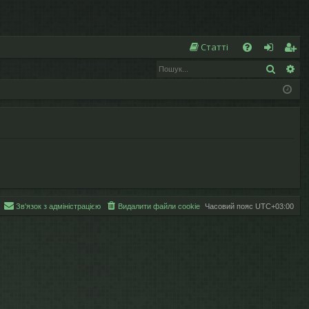
Ш
Статті
Пошук
Ро
Д
хі
еє
о
д
ст
п
р
о
а
м
ці
ог
я
а
Зв'язок з адміністрацією
Видалити файли cookie
Часовий пояс
UTC+03:00