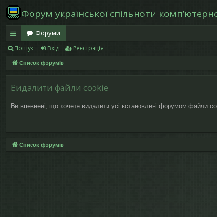
Форум української спільноти компʼютерної
Форуми
Пошук
Вхід
Реєстрація
в
Список форумів
и
дк
Видалити файли cookie
и
Ви впевнені, що хочете видалити усі встановлені форумом файли co
й
д
ос
Список форумів
ту
п