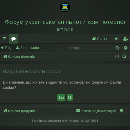
Форум української спільноти компʼютерної
історії
Статті
Пош
Вхід
Реєстрація
в
о
хі
еє
П
Список форумів
и
ру
д
ст
о
дк
м
р
ш
Видалити файли cookie
у
и
и
а
Ви впевнені, що хочете видалити усі встановлені форумом файли
к
й
ці
cookie?
д
я
ос
Список форумів
Зв'язок з адміністрацією
ту
Українська спільнота компʼютерної історії, 2023
п