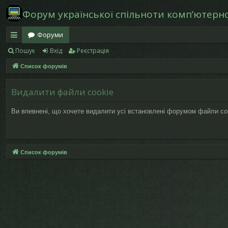
Форум української спільноти компʼютерної
Форуми
Пошук
Вхід
Реєстрація
в
Список форумів
и
дк
Видалити файли cookie
и
Ви впевнені, що хочете видалити усі встановлені форумом файли co
й
д
ос
Список форумів
ту
п