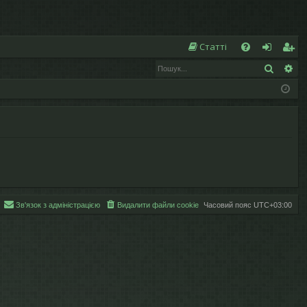
Ш
Статті
Пошук
Ро
Д
хі
еє
о
д
ст
п
р
о
а
м
ці
ог
я
а
Зв'язок з адміністрацією
Видалити файли cookie
Часовий пояс
UTC+03:00