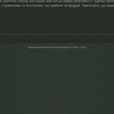
ає декілька секунд але надає вам більш широкі можливості. Адміністрат
 з правилами та політиками, які прийняті на форумі. Пам'ятайте, що ва
Українська спільнота компʼютерної історії, 2023