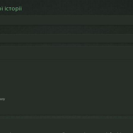
 історії
азу