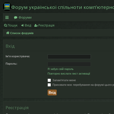
Форум української спільноти компʼютерної
Форуми
Пошук
Вхід
Реєстрація
в
Список форумів
и
дк
Вхід
и
Ім'я користувача:
й
Пароль:
д
Я забув свій пароль
Повторно вислати лист активації
ос
Запам'ятати мене
ту
Приховати моє перебування на форумі цього р
п
Реєстрація