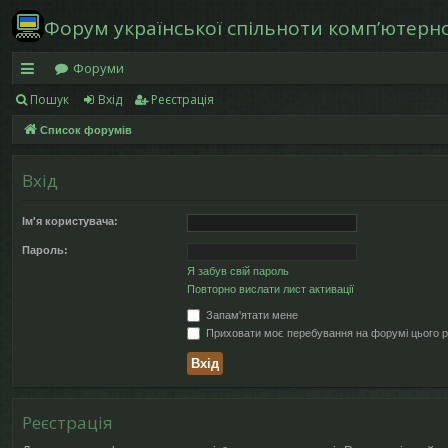
Форум української спільноти компʼютерної
Форуми
Пошук
Вхід
Реєстрація
в
Список форумів
и
дк
Вхід
и
Ім'я користувача:
й
Пароль:
д
Я забув свій пароль
Повторно вислати лист активації
ос
Запам'ятати мене
ту
Приховати моє перебування на форумі цього р
п
Реєстрація