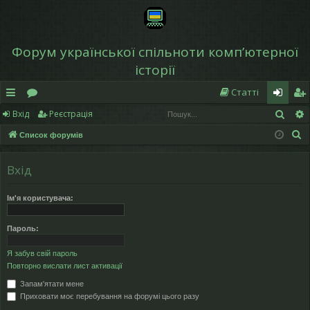
Форум української спільноти компʼютерної
історії
Статті
Пош
Вхід
Реєстрація
в
о
хі
еє
П
Список форумів
и
ру
д
ст
о
дк
м
р
ш
Вхід
у
и
и
а
к
Ім'я користувача:
й
ці
д
я
Пароль:
ос
Я забув свій пароль
Повторно вислати лист активації
ту
Запам'ятати мене
п
Приховати моє перебування на форумі цього разу