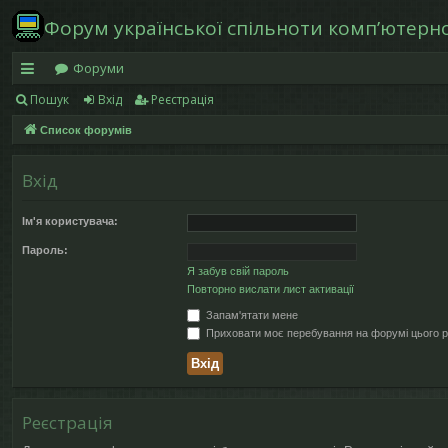
Форум української спільноти компʼютерної
Форуми
Пошук
Вхід
Реєстрація
в
Список форумів
и
дк
Вхід
и
Ім'я користувача:
й
Пароль:
д
Я забув свій пароль
Повторно вислати лист активації
ос
Запам'ятати мене
ту
Приховати моє перебування на форумі цього р
п
Реєстрація