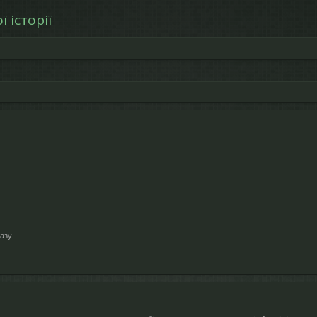
 історії
азу