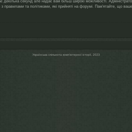
ає декілька секунд але надає вам більш широкі можливості. Адміністрат
 з правилами та політиками, які прийняті на форумі. Пам'ятайте, що ва
Українська спільнота компʼютерної історії, 2023