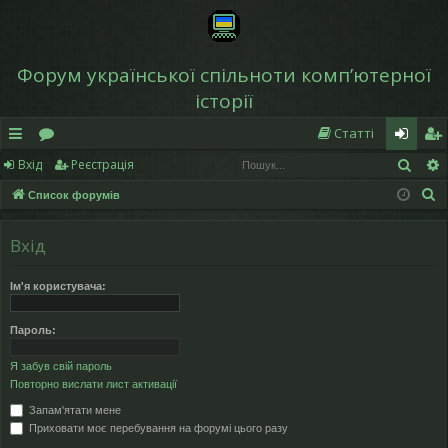
Форум української спільноти компʼютерної
історії
Статті
Пош
Вхід
Реєстрація
в
о
хі
еє
П
Список форумів
и
ру
д
ст
о
дк
м
р
ш
Вхід
у
и
и
а
к
Ім'я користувача:
й
ці
д
я
Пароль:
ос
Я забув свій пароль
Повторно вислати лист активації
ту
Запам'ятати мене
п
Приховати моє перебування на форумі цього разу