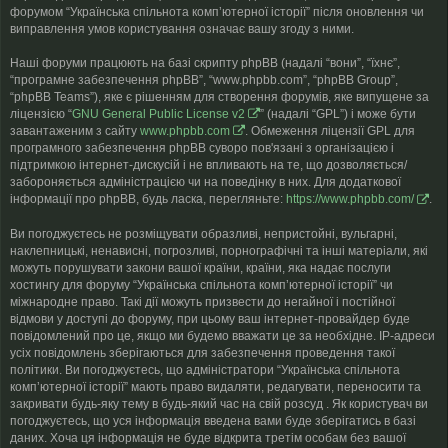
форумом “Українська спільнота компʼютерної історії” після оновлення чи
виправлення умов користування означає вашу згоду з ними.
Наші форуми працюють на базі скрипту phpBB (надалі “вони”, “їхнє”,
“програмне забезпечення phpBB”, “www.phpbb.com”, “phpBB Group”,
“phpBB Teams”), яке є рішенням для створення форумів, яке випущене за
ліцензією “
GNU General Public License v2
” (надалі “GPL”) і може бути
завантаженим з сайту
www.phpbb.com
. Обмеження ліцензії GPL для
програмного забезпечення phpBB суворо пов'язані з організацією і
підтримкою інтернет-дискусій і не впливають на те, що дозволяється/
забороняється адміністрацією чи на поведінку в них. Для додаткової
інформації про phpBB, будь ласка, перегляньте:
https://www.phpbb.com/
.
Ви погоджуєтесь не розміщувати образливі, непристойні, вульгарні,
наклепницькі, ненависні, погрозливі, порнографічні та інші матеріали, які
можуть порушувати закони вашої країни, країни, яка надає послуги
хостингу для форуму “Українська спільнота компʼютерної історії” чи
міжнародне право. Такі дії можуть призвести до негайної і постійної
відмови у доступі до форуму, при цьому ваш інтернет-провайдер буде
повідомлений про це, якщо ми будемо вважати це за необхідне. IP-адреси
усіх повідомлень зберігаються для забезпечення проведення такої
політики. Ви погоджуєтесь, що адміністратори “Українська спільнота
компʼютерної історії” мають право видаляти, редагувати, переносити та
закривати будь-яку тему в будь-який час на свій розсуд . Як користувач ви
погоджуєтесь, що уся інформація введена вами буде зберігатись в базі
даних. Хоча ця інформація не буде відкрита третім особам без вашої