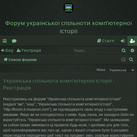
Форум української спільноти компʼютерної
історії
Статті
Пош
Вхід
Реєстрація
в
о
хі
еє
П
Список форумів
и
ру
д
ст
о
Мова:
дк
м
р
ш
Українська спільнота компʼютерної історії -
у
и
и
а
Реєстрація
к
й
ці
Реєструючись на форумі “Українська спільнота компʼютерної історії”
д
я
(надалі “ми”, “наш”, “Українська спільнота компʼютерної історії”,
“http://forum.it-museum.com”), ви підтверджуєте свою згоду з наступними
ос
умовами. Якщо ви не погоджуєтесь з ними, будь ласка, не заходьте і/або не
користуйтесь “Українська спільнота компʼютерної історії”. Ми залишаємо
ту
за собою право змінювати ці правила будь-коли, і зробимо усе для того,
щоб проінформувати вас про це, однак з вашої сторони було б розумно
п
переглядати періодично цей текст на предмет змін, оскільки користування