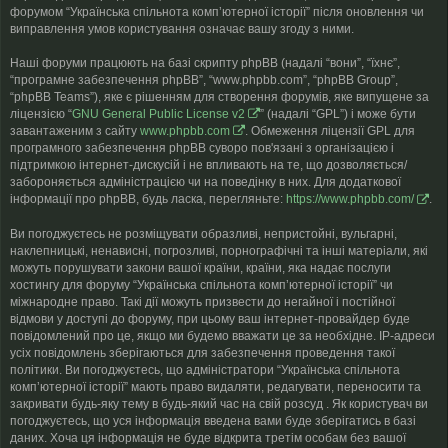
форумом “Українська спільнота компʼютерної історії” після оновлення чи
виправлення умов користування означає вашу згоду з ними.
Наші форуми працюють на базі скрипту phpBB (надалі “вони”, “їхнє”,
“програмне забезпечення phpBB”, “www.phpbb.com”, “phpBB Group”,
“phpBB Teams”), яке є рішенням для створення форумів, яке випущене за
ліцензією “
GNU General Public License v2
” (надалі “GPL”) і може бути
завантаженим з сайту
www.phpbb.com
. Обмеження ліцензії GPL для
програмного забезпечення phpBB суворо пов'язані з організацією і
підтримкою інтернет-дискусій і не впливають на те, що дозволяється/
забороняється адміністрацією чи на поведінку в них. Для додаткової
інформації про phpBB, будь ласка, перегляньте:
https://www.phpbb.com/
.
Ви погоджуєтесь не розміщувати образливі, непристойні, вульгарні,
наклепницькі, ненависні, погрозливі, порнографічні та інші матеріали, які
можуть порушувати закони вашої країни, країни, яка надає послуги
хостингу для форуму “Українська спільнота компʼютерної історії” чи
міжнародне право. Такі дії можуть призвести до негайної і постійної
відмови у доступі до форуму, при цьому ваш інтернет-провайдер буде
повідомлений про це, якщо ми будемо вважати це за необхідне. IP-адреси
усіх повідомлень зберігаються для забезпечення проведення такої
політики. Ви погоджуєтесь, що адміністратори “Українська спільнота
компʼютерної історії” мають право видаляти, редагувати, переносити та
закривати будь-яку тему в будь-який час на свій розсуд . Як користувач ви
погоджуєтесь, що уся інформація введена вами буде зберігатись в базі
даних. Хоча ця інформація не буде відкрита третім особам без вашої