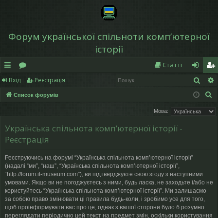
Форум української спільноти компʼютерної
історії
Статті
Пош
Вхід
Реєстрація
в
о
хі
еє
П
Список форумів
и
ру
д
ст
о
Мова:
дк
м
р
ш
Українська спільнота компʼютерної історії -
у
и
и
а
Реєстрація
к
й
ці
Реєструючись на форумі “Українська спільнота компʼютерної історії”
д
я
(надалі “ми”, “наш”, “Українська спільнота компʼютерної історії”,
“http://forum.it-museum.com”), ви підтверджуєте свою згоду з наступними
ос
умовами. Якщо ви не погоджуєтесь з ними, будь ласка, не заходьте і/або не
користуйтесь “Українська спільнота компʼютерної історії”. Ми залишаємо
ту
за собою право змінювати ці правила будь-коли, і зробимо усе для того,
щоб проінформувати вас про це, однак з вашої сторони було б розумно
п
переглядати періодично цей текст на предмет змін, оскільки користування