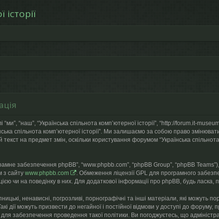
 історії
ація
 “ми”, “наш”, “Українська спільнота компʼютерної історії”, “http://forum.it-mu
їнська спільнота компʼютерної історії”. Ми залишаємо за собою право змінюват
 текст на предмет змін, оскільки користування форумом “Українська спільнота
грамне забезпечення phpBB”, “www.phpbb.com”, “phpBB Group”, “phpBB Teams”),
м з сайту
www.phpbb.com
. Обмеження ліцензії GPL для програмного забезпе
ією чи на поведінку в них. Для додаткової інформації про phpBB, будь ласка, 
ницькі, ненависні, погрозливі, порнографічні та інші матеріали, які можуть по
Такі дії можуть призвести до негайної і постійної відмови у доступі до форум
 для забезпечення проведення такої політики. Ви погоджуєтесь, що адміністра