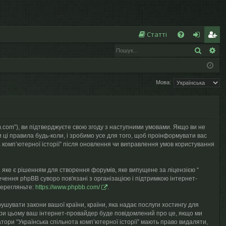
Ш
Статті
Пошук
Ро
Д
хі
еє
о
д
ст
Мова:
п
р
о
а
м
ці
seum.com”), ви підтверджуєте свою згоду з наступними умовами. Якщо ви не
ог
я
и ці правила будь-коли, і зробимо усе для того, щоб проінформувати вас
 компʼютерної історії” після оновлення чи виправлення умов користування
а
 яке є рішенням для створення форумів, яке випущене за ліцензією “
чення phpBB суворо пов'язані з організацією і підтримкою інтернет-
перегляньте:
https://www.phpbb.com/
.
рушувати закони вашої країни, країни, яка надає послуги хостингу для
у, при цьому ваш інтернет-провайдер буде повідомлений про це, якщо ми
тори “Українська спільнота компʼютерної історії” мають право видаляти,