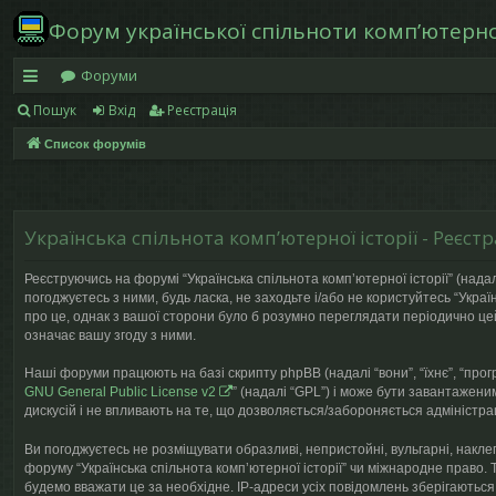
Форум української спільноти компʼютерної
Форуми
Пошук
Вхід
Реєстрація
в
Список форумів
и
дк
и
Українська спільнота компʼютерної історії - Реєстр
й
Реєструючись на форумі “Українська спільнота компʼютерної історії” (надалі
д
погоджуєтесь з ними, будь ласка, не заходьте і/або не користуйтесь “Укра
про це, однак з вашої сторони було б розумно переглядати періодично цей
ос
означає вашу згоду з ними.
ту
Наші форуми працюють на базі скрипту phpBB (надалі “вони”, “їхнє”, “про
GNU General Public License v2
” (надалі “GPL”) і може бути завантажени
п
дискусій і не впливають на те, що дозволяється/забороняється адміністрац
Ви погоджуєтесь не розміщувати образливі, непристойні, вульгарні, наклеп
форуму “Українська спільнота компʼютерної історії” чи міжнародне право. 
будемо вважати це за необхідне. IP-адреси усіх повідомлень зберігаються