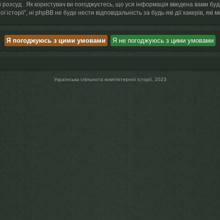
й розсуд . Як користувач ви погоджуєтесь, що уся інформація введена вами буд
ї історії”, ні phpBB не буде нести відповідальність за будь-які дії хакерів, як
Українська спільнота компʼютерної історії, 2023