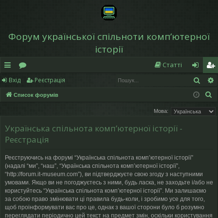
Форум української спільноти компʼютерної
історії
Статті
Пош
Вхід
Реєстрація
в
о
хі
еє
П
Список форумів
и
ру
д
ст
о
Мова:
дк
м
р
ш
Українська спільнота компʼютерної історії -
у
и
и
а
Реєстрація
к
й
ці
Реєструючись на форумі “Українська спільнота компʼютерної історії”
д
я
(надалі “ми”, “наш”, “Українська спільнота компʼютерної історії”,
“http://forum.it-museum.com”), ви підтверджуєте свою згоду з наступними
ос
умовами. Якщо ви не погоджуєтесь з ними, будь ласка, не заходьте і/або не
користуйтесь “Українська спільнота компʼютерної історії”. Ми залишаємо
ту
за собою право змінювати ці правила будь-коли, і зробимо усе для того,
щоб проінформувати вас про це, однак з вашої сторони було б розумно
п
переглядати періодично цей текст на предмет змін, оскільки користування