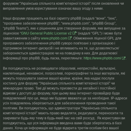
форумом “Українська спільнота компʼютерної історії” після оновлення чи
виправлення умов користування означає вашу згоду з ними.
Наші форуми працюють на базі скрипту phpBB (надалі “вони”, “їхнє”,
“програмне забезпечення phpBB”, “www.phpbb.com”, “phpBB Group”,
“phpBB Teams”), яке є рішенням для створення форумів, яке випущене за
ліцензією “
GNU General Public License v2
” (надалі “GPL”) і може бути
завантаженим з сайту
www.phpbb.com
. Обмеження ліцензії GPL для
програмного забезпечення phpBB суворо пов'язані з організацією і
підтримкою інтернет-дискусій і не впливають на те, що дозволяється/
забороняється адміністрацією чи на поведінку в них. Для додаткової
інформації про phpBB, будь ласка, перегляньте:
https://www.phpbb.com/
.
Ви погоджуєтесь не розміщувати образливі, непристойні, вульгарні,
наклепницькі, ненависні, погрозливі, порнографічні та інші матеріали, які
можуть порушувати закони вашої країни, країни, яка надає послуги
хостингу для форуму “Українська спільнота компʼютерної історії” чи
міжнародне право. Такі дії можуть призвести до негайної і постійної
відмови у доступі до форуму, при цьому ваш інтернет-провайдер буде
повідомлений про це, якщо ми будемо вважати це за необхідне. IP-адреси
усіх повідомлень зберігаються для забезпечення проведення такої
політики. Ви погоджуєтесь, що адміністратори “Українська спільнота
компʼютерної історії” мають право видаляти, редагувати, переносити та
закривати будь-яку тему в будь-який час на свій розсуд . Як користувач ви
погоджуєтесь, що уся інформація введена вами буде зберігатись в базі
даних. Хоча ця інформація не буде відкрита третім особам без вашої