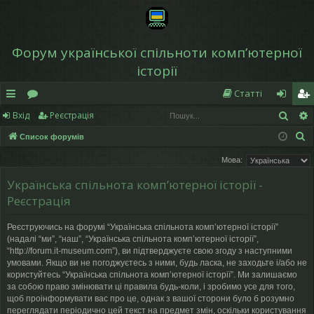
Форум української спільноти компʼютерної
історії
Статті
Пош
Вхід
Реєстрація
в
о
хі
еє
П
Список форумів
и
ру
д
ст
о
Мова:
дк
м
р
ш
Українська спільнота компʼютерної історії -
у
и
и
а
Реєстрація
к
й
ці
Реєструючись на форумі “Українська спільнота компʼютерної історії”
д
я
(надалі “ми”, “наш”, “Українська спільнота компʼютерної історії”,
“http://forum.it-museum.com”), ви підтверджуєте свою згоду з наступними
ос
умовами. Якщо ви не погоджуєтесь з ними, будь ласка, не заходьте і/або не
користуйтесь “Українська спільнота компʼютерної історії”. Ми залишаємо
ту
за собою право змінювати ці правила будь-коли, і зробимо усе для того,
щоб проінформувати вас про це, однак з вашої сторони було б розумно
п
переглядати періодично цей текст на предмет змін, оскільки користування