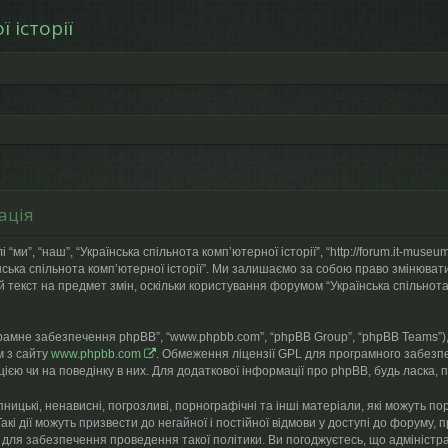
 історії
ація
 “ми”, “наш”, “Українська спільнота компʼютерної історії”, “http://forum.it-mu
їнська спільнота компʼютерної історії”. Ми залишаємо за собою право змінюват
 текст на предмет змін, оскільки користування форумом “Українська спільнота
грамне забезпечення phpBB”, “www.phpbb.com”, “phpBB Group”, “phpBB Teams”),
м з сайту
www.phpbb.com
. Обмеження ліцензії GPL для програмного забезпе
ією чи на поведінку в них. Для додаткової інформації про phpBB, будь ласка, 
ницькі, ненависні, погрозливі, порнографічні та інші матеріали, які можуть по
Такі дії можуть призвести до негайної і постійної відмови у доступі до форум
 для забезпечення проведення такої політики. Ви погоджуєтесь, що адміністра