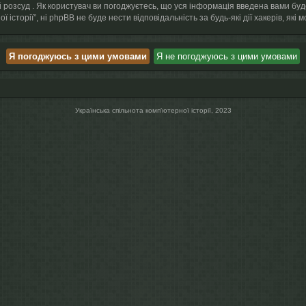
й розсуд . Як користувач ви погоджуєтесь, що уся інформація введена вами буд
ї історії”, ні phpBB не буде нести відповідальність за будь-які дії хакерів, як
Українська спільнота компʼютерної історії, 2023