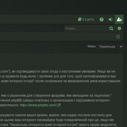
Ш
Статті
Пошук
Ро
Д
хі
еє
о
д
ст
Мова:
п
р
о
а
м
ці
seum.com”), ви підтверджуєте свою згоду з наступними умовами. Якщо ви не
ог
я
и ці правила будь-коли, і зробимо усе для того, щоб проінформувати вас
 компʼютерної історії” після оновлення чи виправлення умов користування
а
 яке є рішенням для створення форумів, яке випущене за ліцензією “
чення phpBB суворо пов'язані з організацією і підтримкою інтернет-
перегляньте:
https://www.phpbb.com/
.
рушувати закони вашої країни, країни, яка надає послуги хостингу для
у, при цьому ваш інтернет-провайдер буде повідомлений про це, якщо ми
тори “Українська спільнота компʼютерної історії” мають право видаляти,