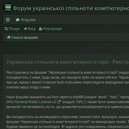
Форум української спільноти компʼютерної
Форуми
Пошук
Вхід
Реєстрація
в
Список форумів
и
дк
и
Українська спільнота компʼютерної історії - Реєстр
й
Реєструючись на форумі “Українська спільнота компʼютерної історії” (надалі
д
погоджуєтесь з ними, будь ласка, не заходьте і/або не користуйтесь “Укра
про це, однак з вашої сторони було б розумно переглядати періодично цей
ос
означає вашу згоду з ними.
ту
Наші форуми працюють на базі скрипту phpBB (надалі “вони”, “їхнє”, “про
GNU General Public License v2
” (надалі “GPL”) і може бути завантажени
п
дискусій і не впливають на те, що дозволяється/забороняється адміністрац
Ви погоджуєтесь не розміщувати образливі, непристойні, вульгарні, наклеп
форуму “Українська спільнота компʼютерної історії” чи міжнародне право. 
будемо вважати це за необхідне. IP-адреси усіх повідомлень зберігаються