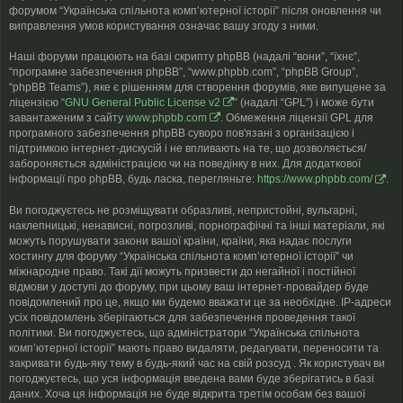
форумом “Українська спільнота компʼютерної історії” після оновлення чи
виправлення умов користування означає вашу згоду з ними.
Наші форуми працюють на базі скрипту phpBB (надалі “вони”, “їхнє”,
“програмне забезпечення phpBB”, “www.phpbb.com”, “phpBB Group”,
“phpBB Teams”), яке є рішенням для створення форумів, яке випущене за
ліцензією “
GNU General Public License v2
” (надалі “GPL”) і може бути
завантаженим з сайту
www.phpbb.com
. Обмеження ліцензії GPL для
програмного забезпечення phpBB суворо пов'язані з організацією і
підтримкою інтернет-дискусій і не впливають на те, що дозволяється/
забороняється адміністрацією чи на поведінку в них. Для додаткової
інформації про phpBB, будь ласка, перегляньте:
https://www.phpbb.com/
.
Ви погоджуєтесь не розміщувати образливі, непристойні, вульгарні,
наклепницькі, ненависні, погрозливі, порнографічні та інші матеріали, які
можуть порушувати закони вашої країни, країни, яка надає послуги
хостингу для форуму “Українська спільнота компʼютерної історії” чи
міжнародне право. Такі дії можуть призвести до негайної і постійної
відмови у доступі до форуму, при цьому ваш інтернет-провайдер буде
повідомлений про це, якщо ми будемо вважати це за необхідне. IP-адреси
усіх повідомлень зберігаються для забезпечення проведення такої
політики. Ви погоджуєтесь, що адміністратори “Українська спільнота
компʼютерної історії” мають право видаляти, редагувати, переносити та
закривати будь-яку тему в будь-який час на свій розсуд . Як користувач ви
погоджуєтесь, що уся інформація введена вами буде зберігатись в базі
даних. Хоча ця інформація не буде відкрита третім особам без вашої