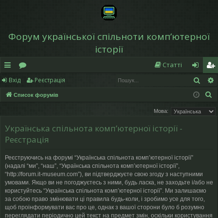
Форум української спільноти компʼютерної
історії
Статті
Пош
Вхід
Реєстрація
в
о
хі
еє
П
Список форумів
и
ру
д
ст
о
Мова:
дк
м
р
ш
Українська спільнота компʼютерної історії -
у
и
и
а
Реєстрація
к
й
ці
Реєструючись на форумі “Українська спільнота компʼютерної історії”
д
я
(надалі “ми”, “наш”, “Українська спільнота компʼютерної історії”,
“http://forum.it-museum.com”), ви підтверджуєте свою згоду з наступними
ос
умовами. Якщо ви не погоджуєтесь з ними, будь ласка, не заходьте і/або не
користуйтесь “Українська спільнота компʼютерної історії”. Ми залишаємо
ту
за собою право змінювати ці правила будь-коли, і зробимо усе для того,
щоб проінформувати вас про це, однак з вашої сторони було б розумно
п
переглядати періодично цей текст на предмет змін, оскільки користування