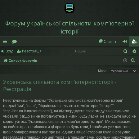
Форум української спільноти компʼютерної
історії
Статті
Пош
Вхід
Реєстрація
в
о
хі
еє
П
Список форумів
и
ру
д
ст
о
Мова:
дк
м
р
ш
Українська спільнота компʼютерної історії -
у
и
и
а
Реєстрація
к
й
ці
Реєструючись на форумі “Українська спільнота компʼютерної історії”
д
я
(надалі “ми”, “наш”, “Українська спільнота компʼютерної історії”,
“http://forum.it-museum.com”), ви підтверджуєте свою згоду з наступними
ос
умовами. Якщо ви не погоджуєтесь з ними, будь ласка, не заходьте і/або не
користуйтесь “Українська спільнота компʼютерної історії”. Ми залишаємо
ту
за собою право змінювати ці правила будь-коли, і зробимо усе для того,
щоб проінформувати вас про це, однак з вашої сторони було б розумно
п
переглядати періодично цей текст на предмет змін, оскільки користування