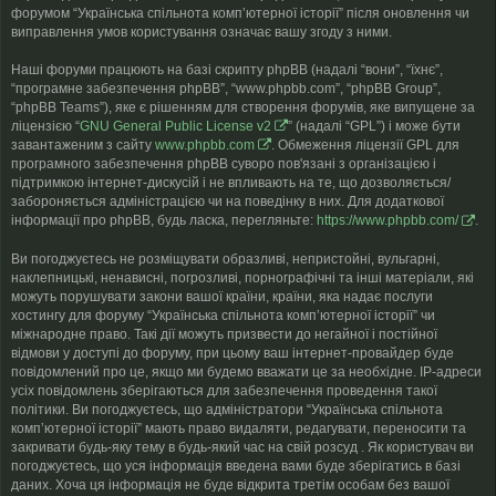
форумом “Українська спільнота компʼютерної історії” після оновлення чи
виправлення умов користування означає вашу згоду з ними.
Наші форуми працюють на базі скрипту phpBB (надалі “вони”, “їхнє”,
“програмне забезпечення phpBB”, “www.phpbb.com”, “phpBB Group”,
“phpBB Teams”), яке є рішенням для створення форумів, яке випущене за
ліцензією “
GNU General Public License v2
” (надалі “GPL”) і може бути
завантаженим з сайту
www.phpbb.com
. Обмеження ліцензії GPL для
програмного забезпечення phpBB суворо пов'язані з організацією і
підтримкою інтернет-дискусій і не впливають на те, що дозволяється/
забороняється адміністрацією чи на поведінку в них. Для додаткової
інформації про phpBB, будь ласка, перегляньте:
https://www.phpbb.com/
.
Ви погоджуєтесь не розміщувати образливі, непристойні, вульгарні,
наклепницькі, ненависні, погрозливі, порнографічні та інші матеріали, які
можуть порушувати закони вашої країни, країни, яка надає послуги
хостингу для форуму “Українська спільнота компʼютерної історії” чи
міжнародне право. Такі дії можуть призвести до негайної і постійної
відмови у доступі до форуму, при цьому ваш інтернет-провайдер буде
повідомлений про це, якщо ми будемо вважати це за необхідне. IP-адреси
усіх повідомлень зберігаються для забезпечення проведення такої
політики. Ви погоджуєтесь, що адміністратори “Українська спільнота
компʼютерної історії” мають право видаляти, редагувати, переносити та
закривати будь-яку тему в будь-який час на свій розсуд . Як користувач ви
погоджуєтесь, що уся інформація введена вами буде зберігатись в базі
даних. Хоча ця інформація не буде відкрита третім особам без вашої