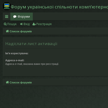
Форум української спільноти компʼютерної
Форуми
Пошук
Вхід
Реєстрація
в
Список форумів
и
дк
Надіслати лист активації
и
Ім'я користувача:
й
Адреса e-mail:
д
Адреса e-mail, вказана вами при реєстрації.
ос
ту
Список форумів
п