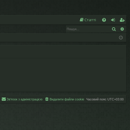
Ш
Статті
Пошук
Ро
Д
хі
еє
о
д
ст
п
р
о
а
м
ці
ог
я
а
Зв'язок з адміністрацією
Видалити файли cookie
Часовий пояс
UTC+03:00