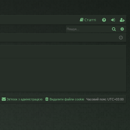
Ш
Статті
Пошук
Ро
Д
хі
еє
о
д
ст
п
р
о
а
м
ці
ог
я
а
Зв'язок з адміністрацією
Видалити файли cookie
Часовий пояс
UTC+03:00