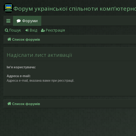
Форум української спільноти компʼютерної
Форуми
Пошук
Вхід
Реєстрація
в
Список форумів
и
дк
Надіслати лист активації
и
Ім'я користувача:
й
Адреса e-mail:
д
Адреса e-mail, вказана вами при реєстрації.
ос
ту
Список форумів
п