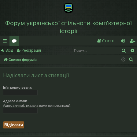
Форум української спільноти компʼютерної
історії
Статті
Пош
Вхід
Реєстрація
в
о
хі
еє
П
Список форумів
и
ру
д
ст
о
дк
м
р
ш
Надіслати лист активації
у
и
и
а
к
Ім'я користувача:
й
ці
д
я
Адреса e-mail:
Адреса e-mail, вказана вами при реєстрації.
ос
ту
п