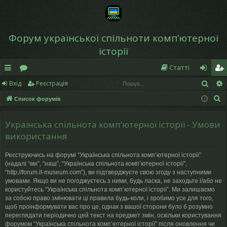
Форум української спільноти компʼютерної
історії
Статті
Пош
Вхід
Реєстрація
в
о
хі
еє
П
Список форумів
и
ру
д
ст
о
дк
м
р
ш
Українська спільнота компʼютерної історії - Умови
у
и
и
а
використання
к
й
ці
Реєструючись на форумі “Українська спільнота компʼютерної історії”
(надалі “ми”, “наш”, “Українська спільнота компʼютерної історії”,
д
я
“http://forum.it-museum.com”), ви підтверджуєте свою згоду з наступними
умовами. Якщо ви не погоджуєтесь з ними, будь ласка, не заходьте і/або не
ос
користуйтесь “Українська спільнота компʼютерної історії”. Ми залишаємо
за собою право змінювати ці правила будь-коли, і зробимо усе для того,
ту
щоб проінформувати вас про це, однак з вашої сторони було б розумно
переглядати періодично цей текст на предмет змін, оскільки користування
п
форумом “Українська спільнота компʼютерної історії” після оновлення чи