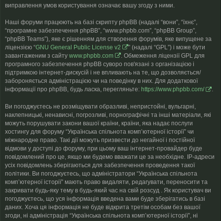
виправлення умов користування означає вашу згоду з ними.
Наші форуми працюють на базі скрипту phpBB (надалі “вони”, “їхнє”,
“програмне забезпечення phpBB”, “www.phpbb.com”, “phpBB Group”,
“phpBB Teams”), яке є рішенням для створення форумів, яке випущене за
ліцензією “
GNU General Public License v2
” (надалі “GPL”) і може бути
завантаженим з сайту
www.phpbb.com
. Обмеження ліцензії GPL для
програмного забезпечення phpBB суворо пов'язані з організацією і
підтримкою інтернет-дискусій і не впливають на те, що дозволяється/
забороняється адміністрацією чи на поведінку в них. Для додаткової
інформації про phpBB, будь ласка, перегляньте:
https://www.phpbb.com/
.
Ви погоджуєтесь не розміщувати образливі, непристойні, вульгарні,
наклепницькі, ненависні, погрозливі, порнографічні та інші матеріали, які
можуть порушувати закони вашої країни, країни, яка надає послуги
хостингу для форуму “Українська спільнота компʼютерної історії” чи
міжнародне право. Такі дії можуть призвести до негайної і постійної
відмови у доступі до форуму, при цьому ваш інтернет-провайдер буде
повідомлений про це, якщо ми будемо вважати це за необхідне. IP-адреси
усіх повідомлень зберігаються для забезпечення проведення такої
політики. Ви погоджуєтесь, що адміністратори “Українська спільнота
компʼютерної історії” мають право видаляти, редагувати, переносити та
закривати будь-яку тему в будь-який час на свій розсуд . Як користувач ви
погоджуєтесь, що уся інформація введена вами буде зберігатись в базі
даних. Хоча ця інформація не буде відкрита третім особам без вашої
згоди, ні адміністрація “Українська спільнота компʼютерної історії”, ні