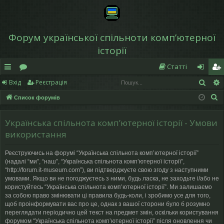
Форум української спільноти компʼютерної
історії
Статті
Пош
Вхід
Реєстрація
в
о
хі
еє
П
Список форумів
и
ру
д
ст
о
дк
м
р
ш
Українська спільнота компʼютерної історії - Умови
у
и
и
а
використання
к
й
ці
Реєструючись на форумі “Українська спільнота компʼютерної історії”
(надалі “ми”, “наш”, “Українська спільнота компʼютерної історії”,
д
я
“http://forum.it-museum.com”), ви підтверджуєте свою згоду з наступними
умовами. Якщо ви не погоджуєтесь з ними, будь ласка, не заходьте і/або не
ос
користуйтесь “Українська спільнота компʼютерної історії”. Ми залишаємо
за собою право змінювати ці правила будь-коли, і зробимо усе для того,
ту
щоб проінформувати вас про це, однак з вашої сторони було б розумно
переглядати періодично цей текст на предмет змін, оскільки користування
п
форумом “Українська спільнота компʼютерної історії” після оновлення чи