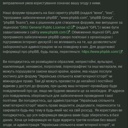
виправлення умов користування означає вашу згоду з ними.
Наші форуми працюють на базі скрипту phpBB (надалі “вони”, “їхнє”,
“програмне забезпечення phpBB”, “www.phpbb.com”, “phpBB Group”,
“phpBB Teams”), яке є рішенням для створення форумів, яке випущене за
ліцензією “
GNU General Public License v2
” (надалі “GPL”) і може бути
завантаженим з сайту
www.phpbb.com
. Обмеження ліцензії GPL для
програмного забезпечення phpBB суворо пов'язані з організацією і
підтримкою інтернет-дискусій і не впливають на те, що дозволяється/
забороняється адміністрацією чи на поведінку в них. Для додаткової
інформації про phpBB, будь ласка, перегляньте:
https://www.phpbb.com/
.
Ви погоджуєтесь не розміщувати образливі, непристойні, вульгарні,
наклепницькі, ненависні, погрозливі, порнографічні та інші матеріали, які
можуть порушувати закони вашої країни, країни, яка надає послуги
хостингу для форуму “Українська спільнота компʼютерної історії” чи
міжнародне право. Такі дії можуть призвести до негайної і постійної
відмови у доступі до форуму, при цьому ваш інтернет-провайдер буде
повідомлений про це, якщо ми будемо вважати це за необхідне. IP-адреси
усіх повідомлень зберігаються для забезпечення проведення такої
політики. Ви погоджуєтесь, що адміністратори “Українська спільнота
компʼютерної історії” мають право видаляти, редагувати, переносити та
закривати будь-яку тему в будь-який час на свій розсуд . Як користувач ви
погоджуєтесь, що уся інформація введена вами буде зберігатись в базі
даних. Хоча ця інформація не буде відкрита третім особам без вашої
згоди, ні адміністрація “Українська спільнота компʼютерної історії”, ні