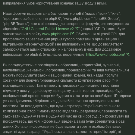
виправлення умов користування означає вашу згоду з ними.
Наші форуми працюють на базі скрипту phpBB (надалі “вони”, “їхнє”,
“програмне забезпечення phpBB”, “www.phpbb.com”, “phpBB Group”,
“phpBB Teams”), яке є рішенням для створення форумів, яке випущене за
ліцензією “
GNU General Public License v2
” (надалі “GPL”) і може бути
завантаженим з сайту
www.phpbb.com
. Обмеження ліцензії GPL для
програмного забезпечення phpBB суворо пов'язані з організацією і
підтримкою інтернет-дискусій і не впливають на те, що дозволяється/
забороняється адміністрацією чи на поведінку в них. Для додаткової
інформації про phpBB, будь ласка, перегляньте:
https://www.phpbb.com/
.
Ви погоджуєтесь не розміщувати образливі, непристойні, вульгарні,
наклепницькі, ненависні, погрозливі, порнографічні та інші матеріали, які
можуть порушувати закони вашої країни, країни, яка надає послуги
хостингу для форуму “Українська спільнота компʼютерної історії” чи
міжнародне право. Такі дії можуть призвести до негайної і постійної
відмови у доступі до форуму, при цьому ваш інтернет-провайдер буде
повідомлений про це, якщо ми будемо вважати це за необхідне. IP-адреси
усіх повідомлень зберігаються для забезпечення проведення такої
політики. Ви погоджуєтесь, що адміністратори “Українська спільнота
компʼютерної історії” мають право видаляти, редагувати, переносити та
закривати будь-яку тему в будь-який час на свій розсуд . Як користувач ви
погоджуєтесь, що уся інформація введена вами буде зберігатись в базі
даних. Хоча ця інформація не буде відкрита третім особам без вашої
згоди, ні адміністрація “Українська спільнота компʼютерної історії”, ні