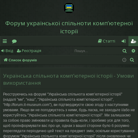
Форум української спільноти компʼютерної
історії
Статті
Пош
Вхід
Реєстрація
в
о
хі
еє
П
Список форумів
и
ру
д
ст
о
дк
м
р
ш
Українська спільнота компʼютерної історії - Умови
у
и
и
а
використання
к
й
ці
Реєструючись на форумі “Українська спільнота компʼютерної історії”
(надалі “ми”, “наш”, “Українська спільнота компʼютерної історії”,
д
я
“http://forum.it-museum.com”), ви підтверджуєте свою згоду з наступними
умовами. Якщо ви не погоджуєтесь з ними, будь ласка, не заходьте і/або не
ос
користуйтесь “Українська спільнота компʼютерної історії”. Ми залишаємо
за собою право змінювати ці правила будь-коли, і зробимо усе для того,
ту
щоб проінформувати вас про це, однак з вашої сторони було б розумно
переглядати періодично цей текст на предмет змін, оскільки користування
п
форумом “Українська спільнота компʼютерної історії” після оновлення чи