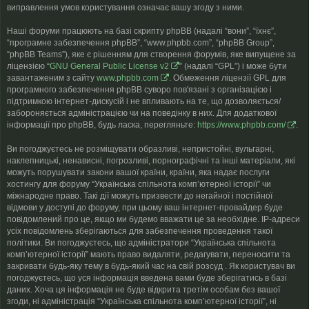
виправлення умов користування означає вашу згоду з ними.
Наші форуми працюють на базі скрипту phpBB (надалі “вони”, “їхнє”,
“програмне забезпечення phpBB”, “www.phpbb.com”, “phpBB Group”,
“phpBB Teams”), яке є рішенням для створення форумів, яке випущене за
ліцензією “
GNU General Public License v2
” (надалі “GPL”) і може бути
завантаженим з сайту
www.phpbb.com
. Обмеження ліцензії GPL для
програмного забезпечення phpBB суворо пов'язані з організацією і
підтримкою інтернет-дискусій і не впливають на те, що дозволяється/
забороняється адміністрацією чи на поведінку в них. Для додаткової
інформації про phpBB, будь ласка, перегляньте:
https://www.phpbb.com/
.
Ви погоджуєтесь не розміщувати образливі, непристойні, вульгарні,
наклепницькі, ненависні, погрозливі, порнографічні та інші матеріали, які
можуть порушувати закони вашої країни, країни, яка надає послуги
хостингу для форуму “Українська спільнота компʼютерної історії” чи
міжнародне право. Такі дії можуть призвести до негайної і постійної
відмови у доступі до форуму, при цьому ваш інтернет-провайдер буде
повідомлений про це, якщо ми будемо вважати це за необхідне. IP-адреси
усіх повідомлень зберігаються для забезпечення проведення такої
політики. Ви погоджуєтесь, що адміністратори “Українська спільнота
компʼютерної історії” мають право видаляти, редагувати, переносити та
закривати будь-яку тему в будь-який час на свій розсуд . Як користувач ви
погоджуєтесь, що уся інформація введена вами буде зберігатись в базі
даних. Хоча ця інформація не буде відкрита третім особам без вашої
згоди, ні адміністрація “Українська спільнота компʼютерної історії”, ні