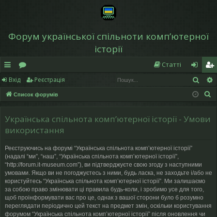
Форум української спільноти компʼютерної
історії
Статті
Пош
Вхід
Реєстрація
в
о
хі
еє
П
Список форумів
и
ру
д
ст
о
дк
м
р
ш
Українська спільнота компʼютерної історії - Умови
у
и
и
а
використання
к
й
ці
Реєструючись на форумі “Українська спільнота компʼютерної історії”
(надалі “ми”, “наш”, “Українська спільнота компʼютерної історії”,
д
я
“http://forum.it-museum.com”), ви підтверджуєте свою згоду з наступними
умовами. Якщо ви не погоджуєтесь з ними, будь ласка, не заходьте і/або не
ос
користуйтесь “Українська спільнота компʼютерної історії”. Ми залишаємо
за собою право змінювати ці правила будь-коли, і зробимо усе для того,
ту
щоб проінформувати вас про це, однак з вашої сторони було б розумно
переглядати періодично цей текст на предмет змін, оскільки користування
п
форумом “Українська спільнота компʼютерної історії” після оновлення чи