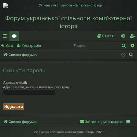
Форум української спільноти компʼютерної
історії
Статті
Пош
Вхід
Реєстрація
в
о
хі
еє
П
Список форумів
и
ру
д
ст
о
дк
м
р
ш
Скинути пароль
у
и
и
а
к
Адреса e-mail:
й
ці
Адреса e-mail, вказана вами при реєстрації.
д
я
ос
ту
Список форумів
Зв'язок з адміністрацією
п
Українська спільнота компʼютерної історії, 2023