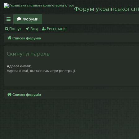
Форум української спі
Форуми
Пошук
Вхід
Реєстрація
в
Список форумів
и
дк
Скинути пароль
и
Адреса e-mail:
й
Адреса e-mail, вказана вами при реєстрації.
д
ос
Список форумів
ту
п