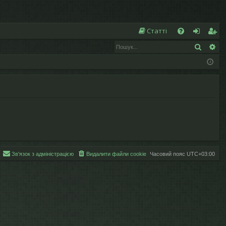
Ш
Статті
Пошук
Ро
Д
хі
еє
о
д
ст
п
р
о
а
м
ці
ог
я
а
Зв'язок з адміністрацією
Видалити файли cookie
Часовий пояс
UTC+03:00