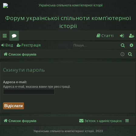
Форум української спільноти компʼютерної
історії
Статті
Пош
Вхід
Реєстрація
в
о
хі
еє
П
Список форумів
и
ру
д
ст
о
дк
м
р
ш
Скинути пароль
у
и
и
а
к
Адреса e-mail:
й
ці
Адреса e-mail, вказана вами при реєстрації.
д
я
ос
ту
Список форумів
Зв'язок з адміністрацією
п
Українська спільнота компʼютерної історії, 2023