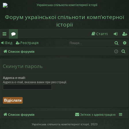
Форум української спільноти компʼютерної
історії
Статті
Пош
Вхід
Реєстрація
в
о
хі
еє
П
Список форумів
и
ру
д
ст
о
дк
м
р
ш
Скинути пароль
у
и
и
а
к
Адреса e-mail:
й
ці
Адреса e-mail, вказана вами при реєстрації.
д
я
ос
ту
Список форумів
Зв'язок з адміністрацією
п
Українська спільнота компʼютерної історії, 2023