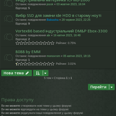
Останнє повідомлення
jossk
«
03 жовтня 2023, 16:04
Відповіді:
5
Вибір SSD для заміни ide HDD в старому ноуті
Останнє повідомлення
Babasha
«
28 червня 2023, 22:25
Відповіді:
9
Vortex86 based індустріальний DM&P Ebox-3300
Останнє повідомлення
alx
«
16 квітня 2023, 16:48
Відповіді:
2
Рейтинг: 0.75%
8088 by EMM
Останнє повідомлення
monoxrom
«
05 квітня 2023, 18:15
Відповіді:
1
Рейтинг: 3.01%
Нова тема
5 тем • Сторінка
1
з
1
Перейти
Права доступу
Ви
не можете
створювати нові теми у цьому форумі
Ви
не можете
відповідати на теми у цьому форумі
Ви
не можете
редагувати ваші повідомлення у цьому форумі