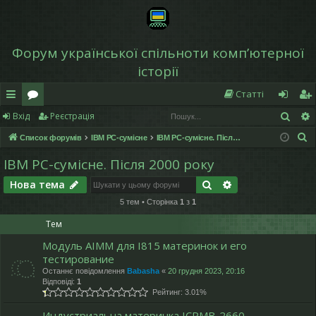
Форум української спільноти компʼютерної
історії
Статті
Пош
Вхід
Реєстрація
в
о
хі
еє
П
Список форумів
IBM PC-сумісне
IBM PC-сумісне. Після 2000 року
и
ру
д
ст
о
IBM PC-сумісне. Після 2000 року
дк
м
р
ш
Пошук
Розширений по
Нова тема
у
и
и
а
к
5 тем • Сторінка
1
з
1
й
ці
Тем
д
я
Модуль AIMM для I815 материнок и его
ос
тестирование
Останнє повідомлення
Babasha
«
20 грудня 2023, 20:16
ту
Відповіді:
1
Рейтинг: 3.01%
п
Индустриальна материнка ICPMB-2660