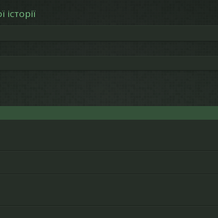
 історії
ошук