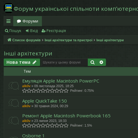
Форум української спільноти компʼютерної
Форуми
Пошук
Вхід
Реєстрація
в
Список форумів
Інші архітектури та пристрої
Інші архітектури
и
дк
Інші архітектури
и
Пошук
Розширений п
Нова тема
Тем
й
Емуляція Apple Macintosh PowerPC
д
alk0v
»
09 листопада 2025, 18:25
Рейтинг: 0.75%
ос
Apple QuickTake 150
ту
alk0v
»
30 травня 2024, 00:29
п
Ремонт Apple Macintosh Powerbook 165
alk0v
»
23 липня 2023, 18:33
Рейтинг: 1.5%
Osborne 1