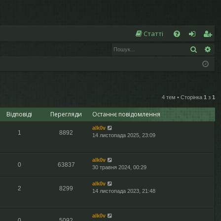
Ш
Статті
Пошук
Ро
Д
хі
еє
о
д
ст
п
р
о
а
4 тем • Сторінка
1
з
1
Відповіді
Перегляди
Останнє повідомлення
м
ці
alk0v
ог
я
1
8892
14 листопада 2025, 23:09
а
alk0v
0
63837
30 травня 2024, 00:29
alk0v
2
8299
14 листопада 2023, 21:48
alk0v
0
5092