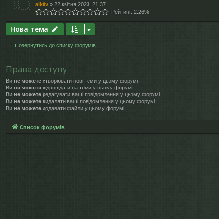
alk0v
»
22 квітня 2023, 21:37
Рейтинг: 2.26%
Нова тема
Повернутись до списку форумів
Права доступу
Ви
не можете
створювати нові теми у цьому форумі
Ви
не можете
відповідати на теми у цьому форумі
Ви
не можете
редагувати ваші повідомлення у цьому форумі
Ви
не можете
видаляти ваші повідомлення у цьому форумі
Ви
не можете
додавати файли у цьому форумі
Список форумів