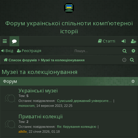
Форум української спільноти компʼютерної
історії
Статті
Пош
Вхід
Реєстрація
в
о
хі
еє
П
Список форумів
Музеї та колекціонування
и
ру
д
ст
о
Музеї та колекціонування
дк
м
р
ш
Форум
у
и
и
а
к
Українські музеї
й
ці
Тем:
5
Останнє повідомлення:
Сумський державний університе…
д
я
monoxrom
, 14 вересня 2023, 22:25
ос
Приватні колекції
ту
Тем:
2
Останнє повідомлення:
Re: Керування колекцією
alk0v
, 22 січня 2026, 01:18
п