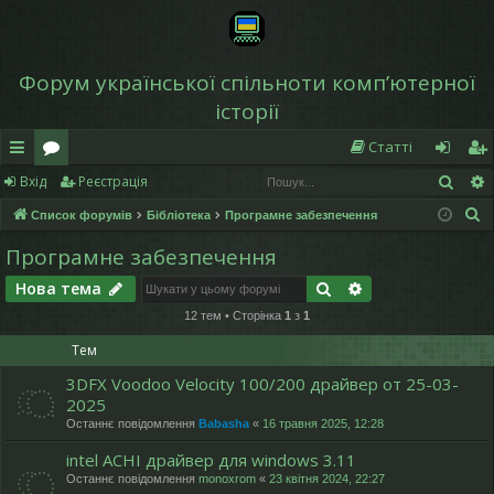
Форум української спільноти компʼютерної
історії
Статті
Пош
Вхід
Реєстрація
в
о
хі
еє
П
Список форумів
Бібліотека
Програмне забезпечення
и
ру
д
ст
о
Програмне забезпечення
дк
м
р
ш
Пошук
Розширений по
Нова тема
у
и
и
а
к
12 тем • Сторінка
1
з
1
й
ці
Тем
д
я
3DFX Voodoo Velocity 100/200 драйвер от 25-03-
ос
2025
Останнє повідомлення
Babasha
«
16 травня 2025, 12:28
ту
intel ACHI драйвер для windows 3.11
п
Останнє повідомлення
monoxrom
«
23 квітня 2024, 22:27