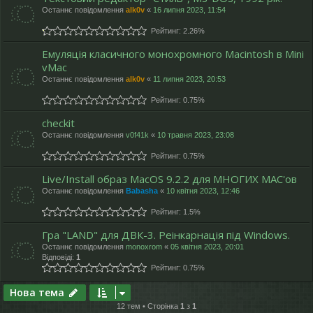
Останнє повідомлення
alk0v
«
16 липня 2023, 11:54
Рейтинг: 2.26%
Емуляція класичного монохромного Macintosh в Mini
vMac
Останнє повідомлення
alk0v
«
11 липня 2023, 20:53
Рейтинг: 0.75%
checkit
Останнє повідомлення
v0f41k
«
10 травня 2023, 23:08
Рейтинг: 0.75%
Live/Install образ MacOS 9.2.2 для МНОГИХ MAC'ов
Останнє повідомлення
Babasha
«
10 квітня 2023, 12:46
Рейтинг: 1.5%
Гра "LAND" для ДВК-3. Реінкарнація під Windows.
Останнє повідомлення
monoxrom
«
05 квітня 2023, 20:01
Відповіді:
1
Рейтинг: 0.75%
Нова тема
12 тем • Сторінка
1
з
1