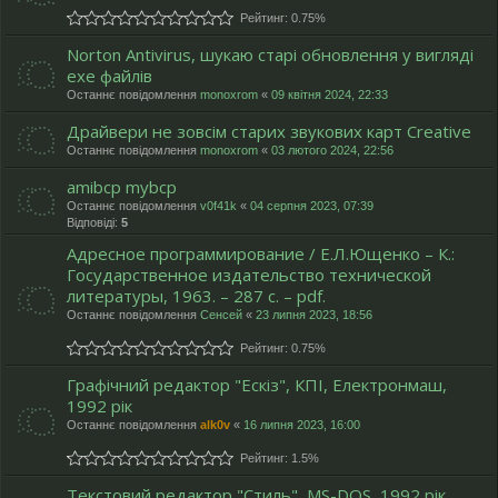
Рейтинг: 0.75%
Norton Antivirus, шукаю старі обновлення у вигляді
exe файлів
Останнє повідомлення
monoxrom
«
09 квітня 2024, 22:33
Драйвери не зовсім старих звукових карт Creative
Останнє повідомлення
monoxrom
«
03 лютого 2024, 22:56
amibcp mybcp
Останнє повідомлення
v0f41k
«
04 серпня 2023, 07:39
Відповіді:
5
Адресное программирование / Е.Л.Ющенко – К.:
Государственное издательство технической
литературы, 1963. – 287 с. – pdf.
Останнє повідомлення
Сенсей
«
23 липня 2023, 18:56
Рейтинг: 0.75%
Графічний редактор "Ескіз", КПІ, Електронмаш,
1992 рік
Останнє повідомлення
alk0v
«
16 липня 2023, 16:00
Рейтинг: 1.5%
Текстовий редактор "Стиль", MS-DOS, 1992 рік.