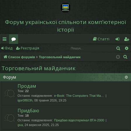
Форум української спільноти компʼютерної
історії
Статті
Пош
Вхід
Реєстрація
в
о
хі
еє
П
Список форумів
Торговельний майданчик
и
ру
д
ст
о
Торговельний майданчик
дк
м
р
ш
Форум
у
и
и
а
к
Продам
й
ці
Тем:
22
Останнє повідомлення:
e-Book: The Computers That Ma…
д
я
igor0f803h
, 08 травня 2026, 19:25
ос
Придбаю
ту
Тем:
18
Останнє повідомлення:
Придбаю відеотермінал ВТА-2000
gva
, 24 вересня 2025, 21:25
п