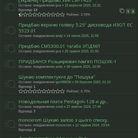
[Україна] Придбаю УВК СМ-1420
Останнє повідомлення
gva
«
15 вересня 2025, 23:31
Відповіді:
13
1
2
Рейтинг: 3.76%
Придбаю верхню голівку 5.25" дисковода ИЗОТ ЕC
5323.01
Останнє повідомлення
andy
«
14 липня 2025, 11:58
Придбаю СМ5300.01 та/або УПДМЛ
Останнє повідомлення
gva
«
26 травня 2025, 01:00
ПРИДБАНО! Розширювач пам'яті ПОШУК-1
Останнє повідомлення
andy
«
09 травня 2025, 19:00
Шукаю комплектуючі до "Пошука"
Останнє повідомлення
igor0f803h
«
04 березня 2025, 01:10
Відповіді:
1
Рейтинг: 0.75%
Новодельная плата Pentagon-128 и др...
Останнє повідомлення
zorel
«
27 жовтня 2024, 17:44
Відповіді:
7
monoxrom Шукаю залізо з цього списку.
Останнє повідомлення
monoxrom
«
12 червня 2024, 23:54
Відповіді:
2