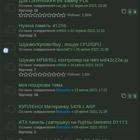
Для Commodore 64 заміну PLA.
Останнє повідомлення
val_dp
«
12 вересня 2023, 23:06
Відповіді:
12
1
2
Рейтинг: 2.26%
Нужна память 41256
Останнє повідомлення
v0f41k
«
01 червня 2023, 11:10
Відповіді:
3
Шукаю/Куплю/Buy , пошук CPU/GPU
Останнє повідомлення
ApostolCV
«
25 квітня 2023, 11:38
Шукаю MFM/RLL контролер на чипі wd42c22a-ju
Останнє повідомлення
v0f41k
«
18 квітня 2023, 18:22
Відповіді:
7
Рейтинг: 1.5%
моя пошукова тема
Останнє повідомлення
Babasha
«
13 квітня 2023, 17:21
Відповіді:
14
1
2
КУПЛЕНО! Материнку S478 с AGP
Останнє повідомлення
Babasha
«
09 квітня 2023, 21:28
ATX панель (заглушку) на Fujitsu-Siemens D1115
Останнє повідомлення
Babasha
«
09 квітня 2023, 08:53
Відповіді:
2