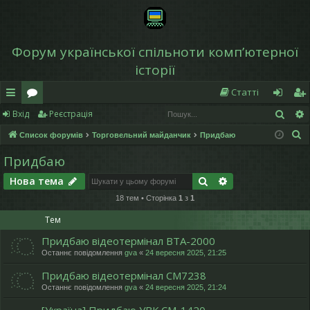
Форум української спільноти компʼютерної
історії
Статті
Пош
Вхід
Реєстрація
в
о
хі
еє
П
Список форумів
Торговельний майданчик
Придбаю
и
ру
д
ст
о
Придбаю
дк
м
р
ш
Пошук
Розширений по
Нова тема
у
и
и
а
к
18 тем • Сторінка
1
з
1
й
ці
Тем
д
я
Придбаю відеотермінал ВТА-2000
ос
Останнє повідомлення
gva
«
24 вересня 2025, 21:25
ту
Придбаю відеотермінал СМ7238
Останнє повідомлення
gva
«
24 вересня 2025, 21:24
п