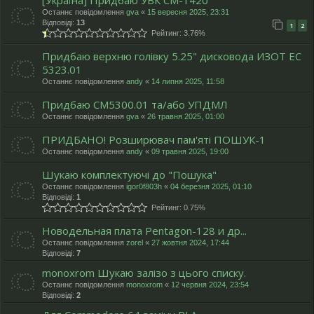
[Україна] Придбаю УВК СМ-1420
Останнє повідомлення
gva
«
15 вересня 2025, 23:31
Відповіді:
13
1
2
Рейтинг: 3.76%
Придбаю верхню голівку 5.25" дисковода ИЗОТ ЕC
5323.01
Останнє повідомлення
andy
«
14 липня 2025, 11:58
Придбаю СМ5300.01 та/або УПДМЛ
Останнє повідомлення
gva
«
26 травня 2025, 01:00
ПРИДБАНО! Розширювач пам'яті ПОШУК-1
Останнє повідомлення
andy
«
09 травня 2025, 19:00
Шукаю комплектуючі до "Пошука"
Останнє повідомлення
igor0f803h
«
04 березня 2025, 01:10
Відповіді:
1
Рейтинг: 0.75%
Новодельная плата Pentagon-128 и др...
Останнє повідомлення
zorel
«
27 жовтня 2024, 17:44
Відповіді:
7
monoxrom Шукаю залізо з цього списку.
Останнє повідомлення
monoxrom
«
12 червня 2024, 23:54
Відповіді:
2