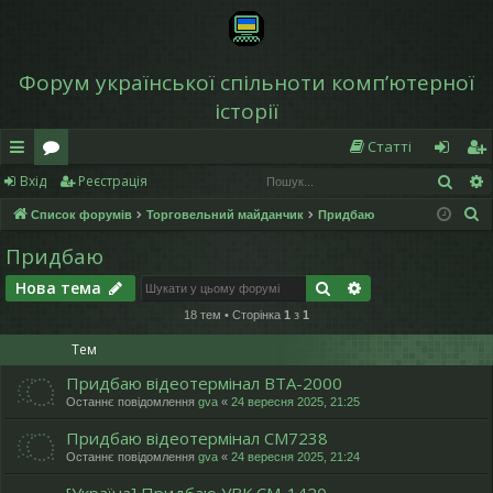
Форум української спільноти компʼютерної
історії
Статті
Пош
Вхід
Реєстрація
в
о
хі
еє
П
Список форумів
Торговельний майданчик
Придбаю
и
ру
д
ст
о
Придбаю
дк
м
р
ш
Пошук
Розширений по
Нова тема
у
и
и
а
к
18 тем • Сторінка
1
з
1
й
ці
Тем
д
я
Придбаю відеотермінал ВТА-2000
ос
Останнє повідомлення
gva
«
24 вересня 2025, 21:25
ту
Придбаю відеотермінал СМ7238
Останнє повідомлення
gva
«
24 вересня 2025, 21:24
п