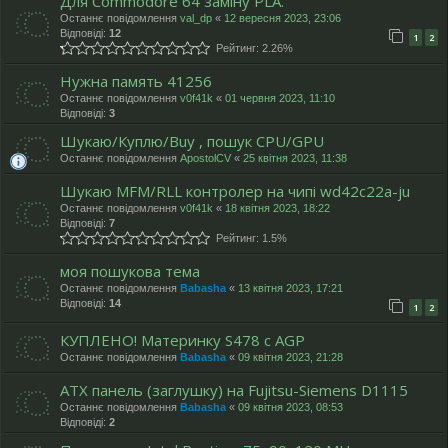
Для Commodore 64 заміну PLA.
Останнє повідомлення
val_dp
«
12 вересня 2023, 23:06
Відповіді:
12
1
2
Рейтинг: 2.26%
Нужна память 41256
Останнє повідомлення
v0f41k
«
01 червня 2023, 11:10
Відповіді:
3
Шукаю/Куплю/Buy , пошук CPU/GPU
Останнє повідомлення
ApostolCV
«
25 квітня 2023, 11:38
Шукаю MFM/RLL контролер на чипі wd42c22a-ju
Останнє повідомлення
v0f41k
«
18 квітня 2023, 18:22
Відповіді:
7
Рейтинг: 1.5%
моя пошукова тема
Останнє повідомлення
Babasha
«
13 квітня 2023, 17:21
Відповіді:
14
1
2
КУПЛЕНО! Материнку S478 с AGP
Останнє повідомлення
Babasha
«
09 квітня 2023, 21:28
ATX панель (заглушку) на Fujitsu-Siemens D1115
Останнє повідомлення
Babasha
«
09 квітня 2023, 08:53
Відповіді:
2