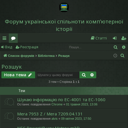
Форум української спільноти компʼютерної
історії
Статті
Пош
Вхід
Реєстрація
в
о
хі
еє
П
Список форумів
Бібліотека
Розшук
и
ру
д
ст
о
Розшук
дк
м
р
ш
Пошук
Розширений по
Нова тема
у
и
и
а
к
3 тем • Сторінка
1
з
1
й
ці
Тем
д
я
Шукаю інформацію по ЕС-4001 та ЕС-1060
ос
Останнє повідомлення
Chrome
«
01 травня 2023, 13:06
ту
Mera 7953 Z / Mera 7209.04.131
Останнє повідомлення
alvis
«
09 квітня 2023, 17:50
п