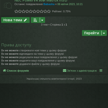
NEC PowerVR или Matrox m3D
Останнє повідомлення
Babasha
«
06 квітня 2023, 10:21
Рейтинг: 0.75%
Нова тема
3 тем • Сторінка
1
з
1
Перейти
Права доступу
Ви
не можете
створювати нові теми у цьому форумі
Ви
не можете
відповідати на теми у цьому форумі
Ви
не можете
редагувати ваші повідомлення у цьому форумі
Ви
не можете
видаляти ваші повідомлення у цьому форумі
Ви
не можете
додавати файли у цьому форумі
Список форумів
Зв'язок з адміністрацією
Українська спільнота компʼютерної історії, 2023