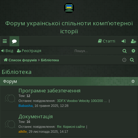
Форум української спільноти компʼютерної
історії
Статті
Пош
Вхід
Реєстрація
в
о
хі
еє
П
Список форумів
Бібліотека
и
ру
д
ст
о
Бібліотека
дк
м
р
ш
Форум
у
и
и
а
к
Програмне забезпечення
й
ці
Тем:
12
Останнє повідомлення:
3DFX Voodoo Velocity 100/200 …
д
я
Babasha
, 16 травня 2025, 12:28
ос
Документація
ту
Тем:
16
Останнє повідомлення:
Re: Корисні сайти
alk0v
, 29 листопада 2025, 14:17
п