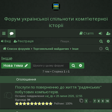
Форум української спільноти компʼютерної
історії
Статті
Пош
Вхід
Реєстрація
в
о
хі
еє
П
Список форумів
Торговельний майданчик
Інше
и
ру
д
ст
о
Інше
дк
м
р
ш
Пошук
Розширений по
Нова тема
у
и
и
а
к
7 тем • Сторінка
1
з
1
й
ці
Оголошення
д
я
Послуги по поверненню до життя "радянських"
ос
побутових компьютерів.
Останнє повідомлення
val_dp
«
28 липня 2026, 12:55
ту
Відповіді:
94
1
7
8
9
10
…
Рейтинг: 100%
п