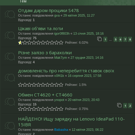
Тем
Отдам даром процики S478
Останнє повідомлення
gva
«
29 квітня 2025, 11:27
Відповіді:
1
Цікаві об'яви та лоти
Останнє повідомлення
igor0f803h
«
13 січня 2025, 18:16
Відповіді:
75
1
5
6
7
8
…
Рейтинг: 6.02%
Різне залізо з барахолки
Останнє повідомлення
Mak7ym
«
27 грудня 2023, 14:16
Відповіді:
4
домовленість про неперебиття ставок своїх
Останнє повідомлення
v0f41k
«
16 серпня 2023, 17:58
Рейтинг: 1.5%
Обмен CT4620 + CT4660
Останнє повідомлення
ynopot
«
20 квітня 2023, 20:43
Відповіді:
15
1
2
Рейтинг: 0.75%
НАЙДЕНО! Ищу зарядку на Lenovo IdeaPad 110-
15IBR
Останнє повідомлення
Babasha
«
12 квітня 2023, 06:22
Відповіді:
2